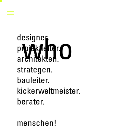
who
designer.
projektleiter.
architekten.
strategen.
bauleiter.
kickerweltmeister.
berater.
menschen!