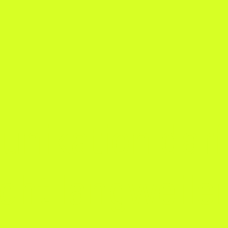
nikation darf 
icht langweile