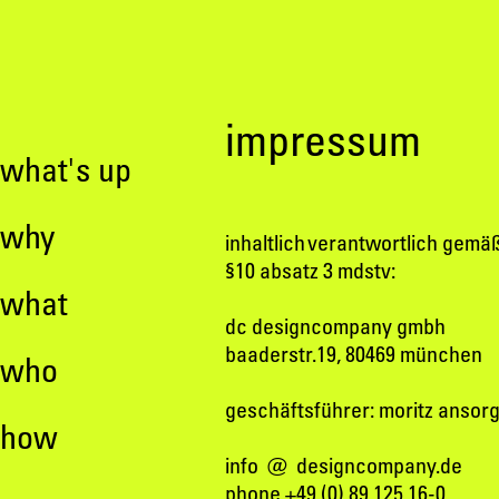
impressum
what's up
why
inhaltlich verantwortlich gemä
§10 absatz 3 mdstv:
what
dc designcompany gmbh
baaderstr.19, 80469 münchen
who
geschäftsführer: moritz ansorg
how
info @ designcompany.de
phone +49 (0) 89 125 16-0