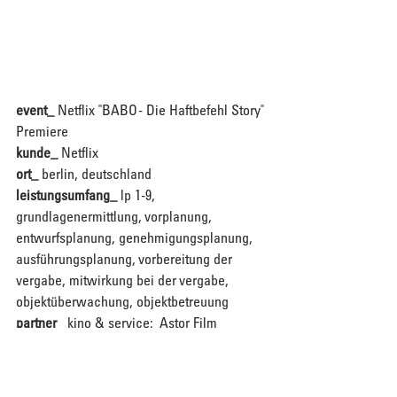
event_ 
Netflix "BABO - Die Haftbefehl Story" 
Premiere 
kunde_ 
Netflix
ort_
berlin, deutschland
leistungsumfang_
lp 1-9, 
grundlagenermittlung, vorplanung, 
entwurfsplanung, genehmigungsplanung, 
ausführungsplanung, vorbereitung der 
vergabe, mitwirkung bei der vergabe, 
objektüberwachung, objektbetreuung
partner_ 
kino & service:  Astor Film 
Lounge; red carpet & backstage räume: 
Biersalon; messe- und set-bau & 
grafikdrucke: Zeitdruck; truss: Prime Stage; 